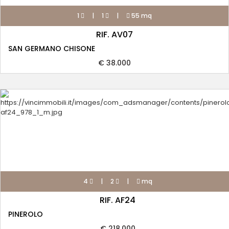
1
|
1
|
55 mq
RIF. AV07
SAN GERMANO CHISONE
€ 38.000
4
|
2
|
mq
RIF. AF24
PINEROLO
€ 218.000