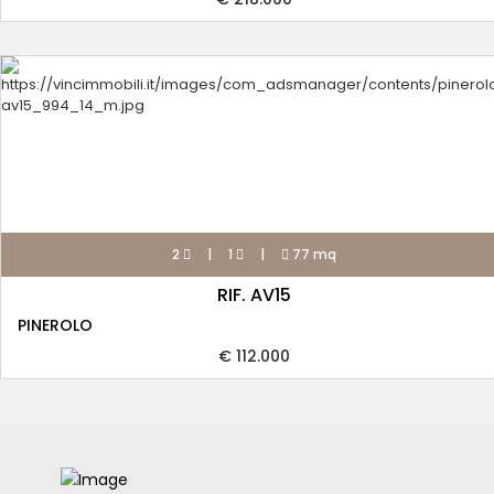
2
|
1
|
77 mq
RIF. AV15
PINEROLO
€ 112.000